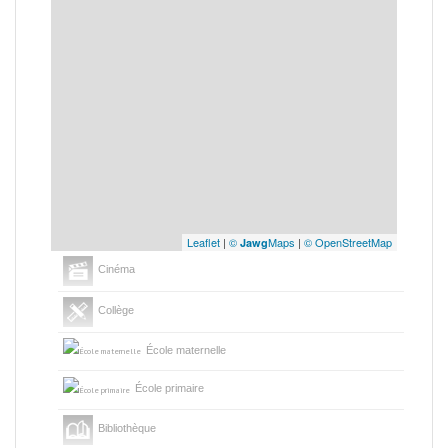
Leaflet
|
©
Maps
|
© OpenStreetMap
Jawg
Cinéma
Collège
École maternelle
École primaire
Bibliothèque