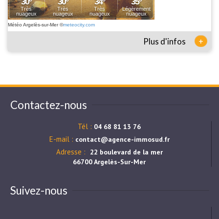
Météo Argelès-sur-Mer
©
meteocity.com
+
Plus d'infos
Contactez-nous
Tél :
04 68 81 13 76
E-mail :
contact@agence-immosud.fr
Adresse :
22 boulevard de la mer
66700 Argelès-Sur-Mer
Suivez-nous