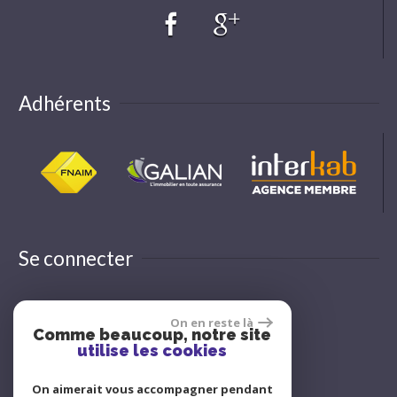
Adhérents
Se connecter
On en reste là
Espace propriétaire
Comme beaucoup, notre site
utilise les cookies
On aimerait vous accompagner pendant