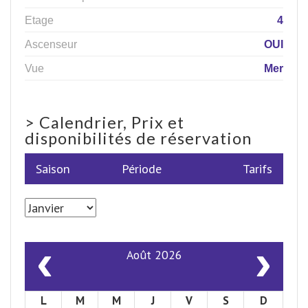
Etage
4
Ascenseur
OUI
Vue
Mer
>
Calendrier, Prix et
disponibilités de réservation
Saison
Période
Tarifs
‹
›
Août 2026
L
M
M
J
V
S
D