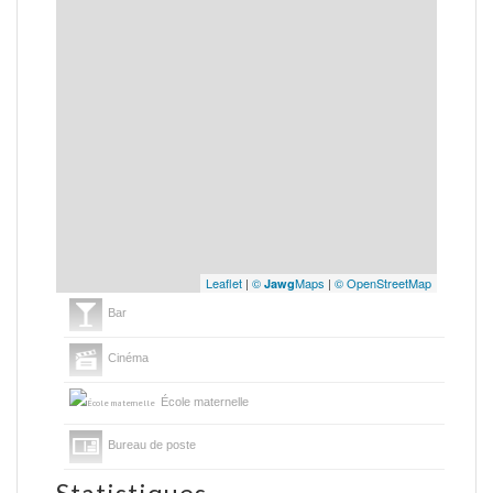
Leaflet
|
©
Maps
|
© OpenStreetMap
Jawg
Bar
Cinéma
École maternelle
Bureau de poste