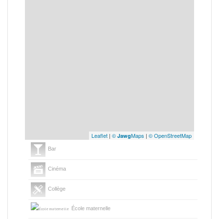
Leaflet
|
©
Maps
|
© OpenStreetMap
Jawg
Bar
Cinéma
Collège
École maternelle