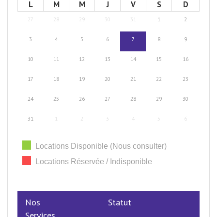
L
M
M
J
V
S
D
27
28
29
30
31
1
2
3
4
5
6
7
8
9
10
11
12
13
14
15
16
17
18
19
20
21
22
23
24
25
26
27
28
29
30
31
1
2
3
4
5
6
Locations Disponible (Nous consulter)
Locations Réservée / Indisponible
Nos
Statut
Services