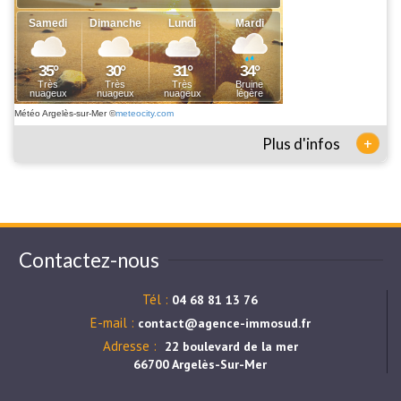
Météo Argelès-sur-Mer
©
meteocity.com
+
Plus d'infos
Contactez-nous
Tél :
04 68 81 13 76
E-mail :
contact@agence-immosud.fr
Adresse :
22 boulevard de la mer
66700 Argelès-Sur-Mer