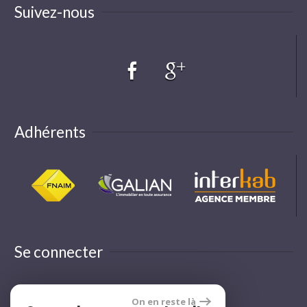
Suivez-nous
Adhérents
Se connecter
On en reste là
Espace propriétaire