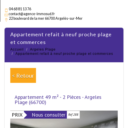
04 68 81 13 76
contact@agence-immosud.fr
22 boulevard de la mer 66700 Argelès-sur-Mer
appartement refait à neuf proche plage
et commerces
Accueil
Argeles Plage
Appartement refait à neuf proche plage et commerces
< Retour
Appartement 49 m² - 2 Pièces - Argeles
Plage (66700)
PRIX
Nous consulter
Ref 288