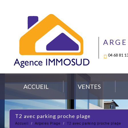
ARGE
04 68 81 1
ACCUEIL
VENTES
t2 avec parking proche plage
Accueil
Argeles Plage
T2 avec parking proche plage