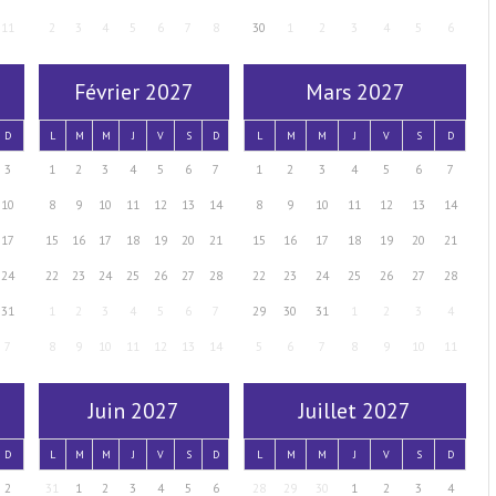
11
2
3
4
5
6
7
8
30
1
2
3
4
5
6
Février 2027
Mars 2027
D
L
M
M
J
V
S
D
L
M
M
J
V
S
D
3
1
2
3
4
5
6
7
1
2
3
4
5
6
7
10
8
9
10
11
12
13
14
8
9
10
11
12
13
14
17
15
16
17
18
19
20
21
15
16
17
18
19
20
21
24
22
23
24
25
26
27
28
22
23
24
25
26
27
28
31
1
2
3
4
5
6
7
29
30
31
1
2
3
4
7
8
9
10
11
12
13
14
5
6
7
8
9
10
11
Juin 2027
Juillet 2027
D
L
M
M
J
V
S
D
L
M
M
J
V
S
D
2
31
1
2
3
4
5
6
28
29
30
1
2
3
4