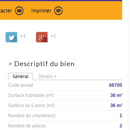
tacter
Imprimer
+1
+1
>
Descriptif du bien
Général
Détails +
Code postal
66700
Surface habitable (m²)
36 m²
Surface loi Carrez (m²)
36 m²
Nombre de chambre(s)
1
Nombre de pièces
2