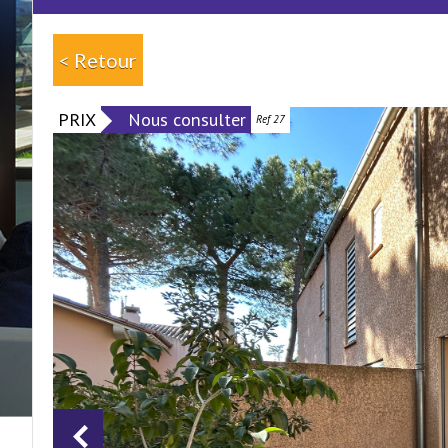
< Retour
PRIX
Nous consulter
Ref 27