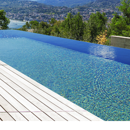
Type de bien
Nombre de pièces
Localisation
Distance
5KM
10KM
25KM
Budget
Entre
et
RECHERCHER