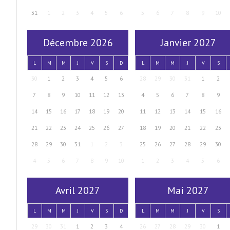
31
1
2
3
4
5
6
5
6
7
8
9
10
Décembre 2026
Janvier 2027
L
M
M
J
V
S
D
L
M
M
J
V
S
30
1
2
3
4
5
6
28
29
30
31
1
2
7
8
9
10
11
12
13
4
5
6
7
8
9
14
15
16
17
18
19
20
11
12
13
14
15
16
21
22
23
24
25
26
27
18
19
20
21
22
23
28
29
30
31
1
2
3
25
26
27
28
29
30
4
5
6
7
8
9
10
1
2
3
4
5
6
Avril 2027
Mai 2027
L
M
M
J
V
S
D
L
M
M
J
V
S
29
30
31
1
2
3
4
26
27
28
29
30
1