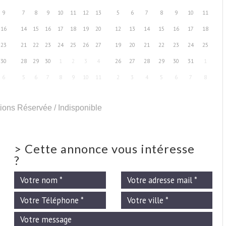
9
7
8
9
10
11
12
13
5
6
7
8
9
10
11
16
14
15
16
17
18
19
20
12
13
14
15
16
17
18
23
21
22
23
24
25
26
27
19
20
21
22
23
24
25
30
28
29
30
1
2
3
4
26
27
28
29
30
31
1
6
5
6
7
8
9
10
11
2
3
4
5
6
7
8
ions Réservée / Indisponible
>
Cette annonce vous intéresse
?