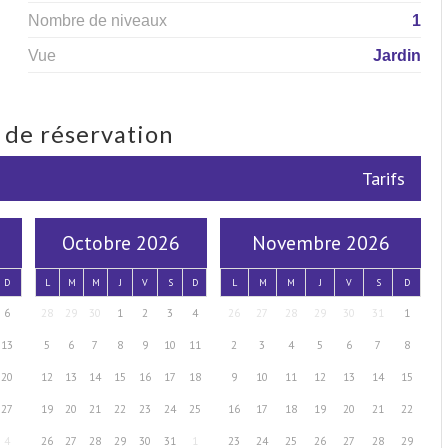
Nombre de niveaux
1
Vue
Jardin
s de réservation
Tarifs
Octobre 2026
Novembre 2026
D
L
M
M
J
V
S
D
L
M
M
J
V
S
D
6
28
29
30
1
2
3
4
26
27
28
29
30
31
1
13
5
6
7
8
9
10
11
2
3
4
5
6
7
8
20
12
13
14
15
16
17
18
9
10
11
12
13
14
15
27
19
20
21
22
23
24
25
16
17
18
19
20
21
22
4
26
27
28
29
30
31
1
23
24
25
26
27
28
29