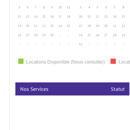
5
6
7
8
9
10
11
3
4
5
6
7
8
12
13
14
15
16
17
18
10
11
12
13
14
15
19
20
21
22
23
24
25
17
18
19
20
21
22
26
27
28
29
30
1
2
24
25
26
27
28
29
3
4
5
6
7
8
9
31
1
2
3
4
5
Locations Disponible (Nous consulter)
Locat
Nos Services
Statut