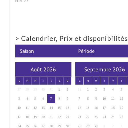
Ref 27
>
Calendrier, Prix et disponibilité
Saison
Période
Août 2026
Septembre 2026
L
M
M
J
V
S
D
L
M
M
J
V
S
27
28
29
30
31
1
2
31
1
2
3
4
5
3
4
5
6
7
8
9
7
8
9
10
11
12
10
11
12
13
14
15
16
14
15
16
17
18
19
17
18
19
20
21
22
23
21
22
23
24
25
26
24
25
26
27
28
29
30
28
29
30
1
2
3