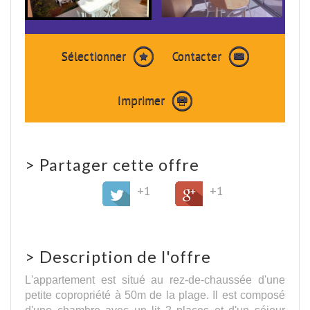
Sélectionner
Contacter
Imprimer
>
Partager cette offre
+1
+1
>
Description de l'offre
L'appartement est situé au rez-de-chaussée d'une
petite copropriété à 50m de la plage. Il est composé
d'une chambre avec un lit 2 places et d'un séjour