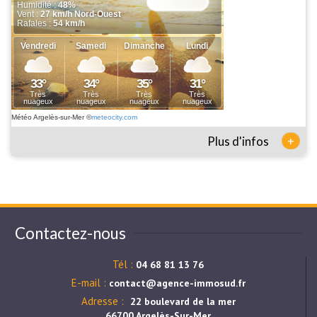
Météo Argelès-sur-Mer
©
meteocity.com
+
Plus d'infos
Contactez-nous
Tél :
04 68 81 13 76
E-mail :
contact@agence-immosud.fr
Adresse :
22 boulevard de la mer
66700 Argelès-Sur-Mer