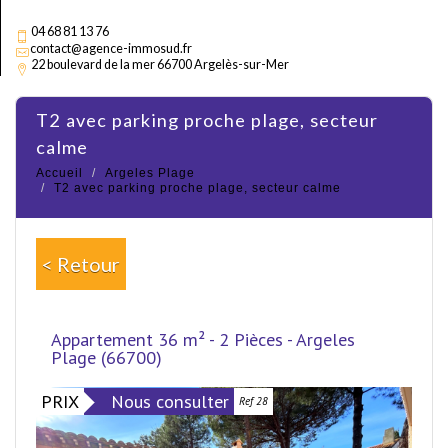
04 68 81 13 76
contact@agence-immosud.fr
22 boulevard de la mer 66700 Argelès-sur-Mer
t2 avec parking proche plage, secteur
calme
Accueil
Argeles Plage
T2 avec parking proche plage, secteur calme
< Retour
Appartement 36 m² - 2 Pièces - Argeles
Plage (66700)
PRIX
Nous consulter
Ref 28