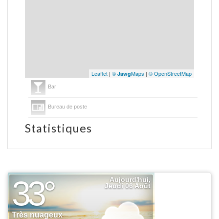
Leaflet
|
©
Maps
|
© OpenStreetMap
Jawg
Bar
Bureau de poste
Statistiques