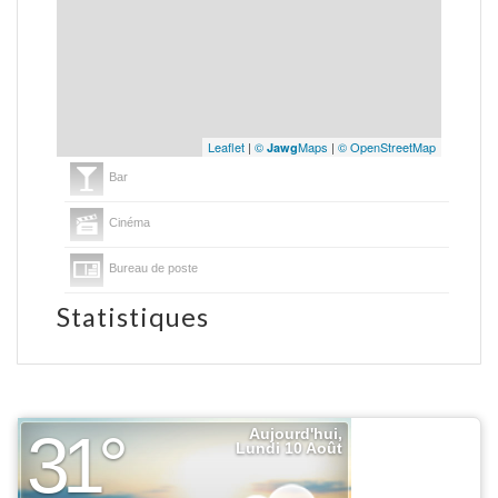
Leaflet
|
©
Maps
|
© OpenStreetMap
Jawg
Bar
Cinéma
Bureau de poste
Statistiques