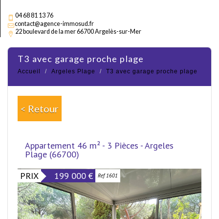
04 68 81 13 76
contact@agence-immosud.fr
22 boulevard de la mer 66700 Argelès-sur-Mer
t3 avec garage proche plage
Accueil
Argeles Plage
T3 avec garage proche plage
< Retour
Appartement 46 m² - 3 Pièces - Argeles
Plage (66700)
PRIX
199 000
€
Ref 1601