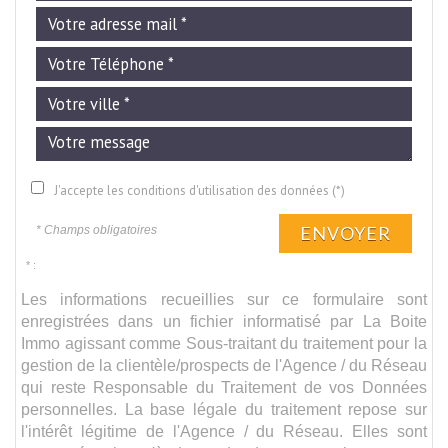
J'accepte les conditions d'utilisation des données (*)
ENVOYER
* Champs obligatoires
* :
Les informations recueillies sur ce formulaire sont
enregistrées dans un fichier informatisé par La Boite
Immo agissant comme Sous-traitant du traitement pour la
gestion de la clientèle/prospects de l'Agence / du Réseau
qui reste Responsable du Traitement de vos Données
personnelles. La base légale du traitement repose sur
l'intérêt légitime de l'Agence / du Réseau. Elles sont