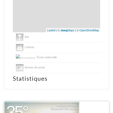
Leaflet
|
©
Maps
|
© OpenStreetMap
Jawg
Bar
Cinéma
École maternelle
Bureau de poste
Statistiques