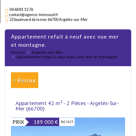
04 68 81 13 76
contact@agence-immosud.fr
22 boulevard de la mer 66700 Argelès-sur-Mer
appartement refait à neuf avec vue mer
et montagne.
Accueil
Argelès-sur-Mer
Appartement refait à neuf avec vue mer et montagne.
< Retour
Appartement 42 m² - 2 Pièces - Argelès-Sur-
Mer (66700)
PRIX
189 000
€
Ref 1623