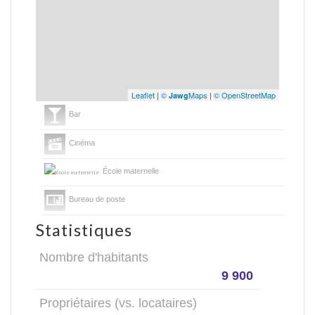
Leaflet
|
©
Maps
|
© OpenStreetMap
Jawg
Bar
Cinéma
École maternelle
Bureau de poste
Statistiques
Nombre d'habitants
9 900
Propriétaires (vs. locataires)