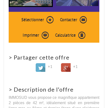
Sélectionner
Contacter
Imprimer
Calculatrice
>
Partager cette offre
+1
+1
>
Description de l'offre
IMMOSUD vous propose ce magnifique appartement
2 pièces de 42 m², idéalement situé en première
ligne mer, au 8ème et dernier étage d'une résidence