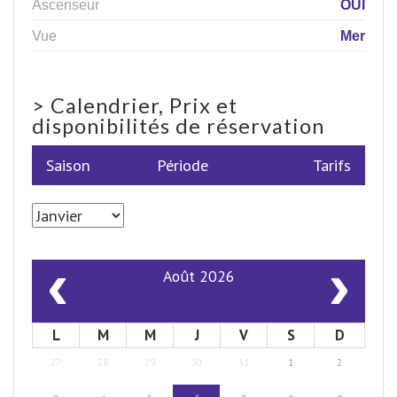
Ascenseur
OUI
Vue
Mer
>
Calendrier, Prix et
disponibilités de réservation
Saison
Période
Tarifs
‹
›
Août 2026
L
M
M
J
V
S
D
27
28
29
30
31
1
2