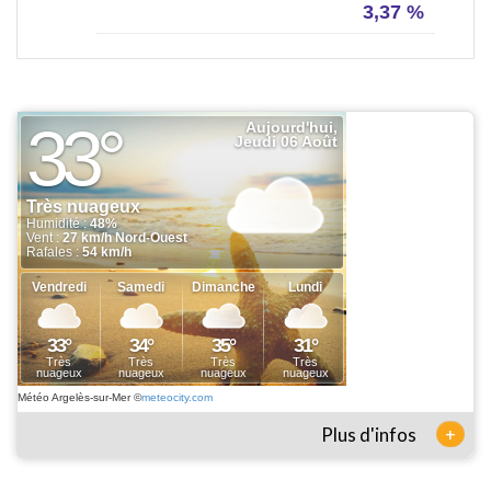
3,37 %
Météo Argelès-sur-Mer
©
meteocity.com
+
Plus d'infos