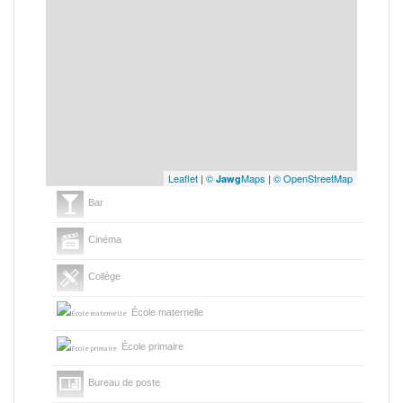
Leaflet
|
©
Maps
|
© OpenStreetMap
Jawg
Bar
Cinéma
Collège
École maternelle
École primaire
Bureau de poste