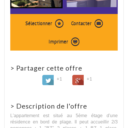
Sélectionner
Contacter
Imprimer
>
Partager cette offre
+1
+1
>
Description de l'offre
L'appartement est situé au 5ème étage d'une
résidence en bord de plage. Il peut accueillir 2/3
personnes : 1 "BZ" 2 places + 1 BZ 1 place.