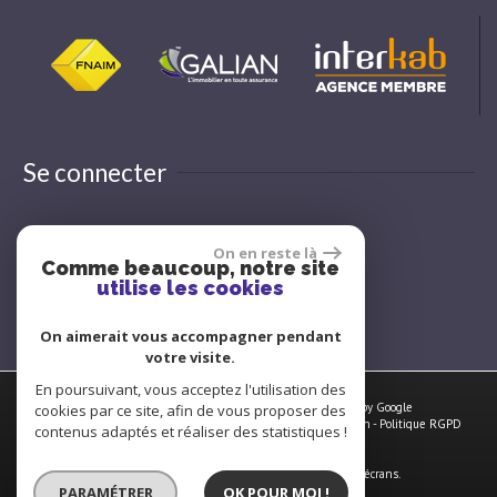
Se connecter
On en reste là
Espace propriétaire
Comme beaucoup, notre site
utilise les cookies
On aimerait vous accompagner pendant
votre visite.
En poursuivant, vous acceptez l'utilisation des
© 2026 | Tous droits réservés | Traduction powered by Google
cookies par ce site, afin de vous proposer des
Plan du site
-
Mentions légales
-
Nos honoraires
-
Liens
-
Admin
-
Politique RGPD
contenus adaptés et réaliser des statistiques !
Site internet compatible multi-supports,
un seul site adaptable à tous les types d'écrans.
PARAMÉTRER
OK POUR MOI !