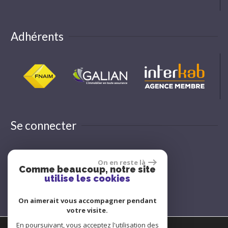
Adhérents
Se connecter
On en reste là
Espace propriétaire
Comme beaucoup, notre site
utilise les cookies
On aimerait vous accompagner pendant
votre visite.
En poursuivant, vous acceptez l'utilisation des