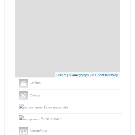
Leaflet
|
©
Maps
|
© OpenStreetMap
Jawg
Cinéma
Collège
École maternelle
École primaire
Bibliothèque