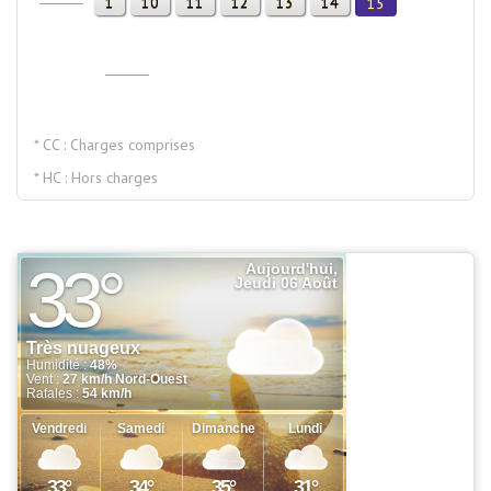
1
10
11
12
13
14
15
* CC : Charges comprises
* HC : Hors charges