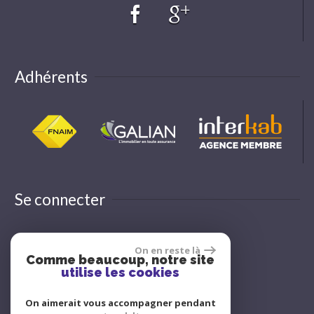
Adhérents
Se connecter
On en reste là
Espace propriétaire
Comme beaucoup, notre site
utilise les cookies
On aimerait vous accompagner pendant