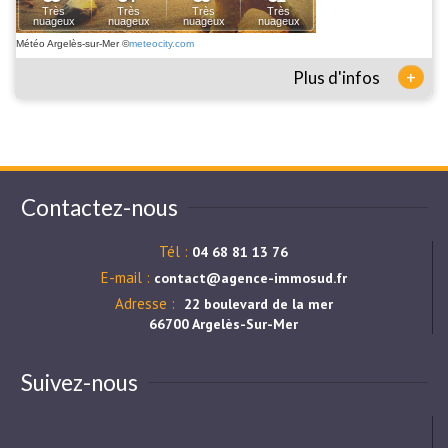
Météo Argelès-sur-Mer
©
meteocity.com
+
Plus d'infos
Contactez-nous
Tél :
04 68 81 13 76
E-mail :
contact@agence-immosud.fr
Adresse :
22 boulevard de la mer
66700 Argelès-Sur-Mer
Suivez-nous