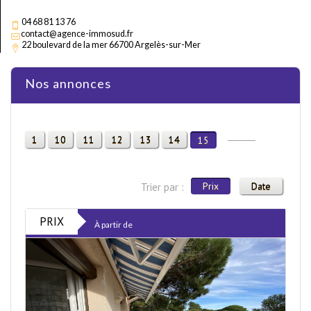
04 68 81 13 76
contact@agence-immosud.fr
22 boulevard de la mer 66700 Argelès-sur-Mer
Nos annonces
1
10
11
12
13
14
15
Prix
Date
Trier par :
PRIX
À partir de