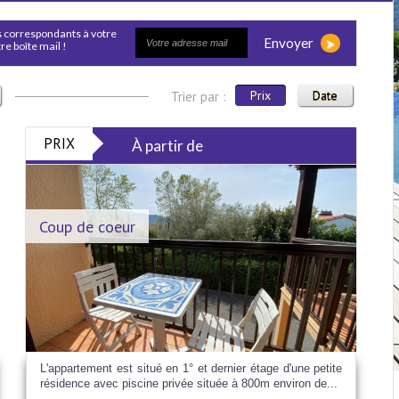
Envoyer
e boîte mail !
Prix
Date
Trier par :
PRIX
À partir de
Coup de coeur
L'appartement est situé en 1° et dernier étage d'une petite
résidence avec piscine privée située à 800m environ de...