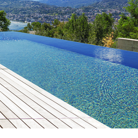
Type de bien
Nombre de pièces
Localisation
Distance
5KM
10KM
25KM
Budget
Entre
et
RECHERCHER