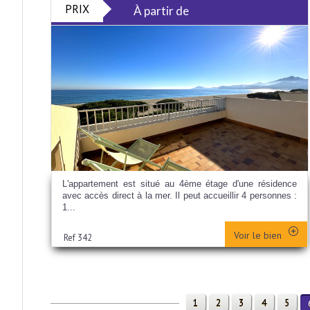
PRIX
À partir de
L'appartement est situé au 4ème étage d'une résidence
avec accès direct à la mer. Il peut accueillir 4 personnes :
1...
Voir le bien
Ref 342
1
2
3
4
5