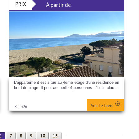
PRIX
À partir de
L'appartement est situé au 4ème étage d'une résidence en
bord de plage. Il peut accueillir 4 personnes : 1 clic-clac...
Voir le bien
Ref 326
7
8
9
10
15
6