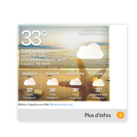
Météo Argelès-sur-Mer
©
meteocity.com
+
Plus d'infos