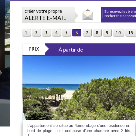
créer votre propre
et recevez les biens correspondants à votre
recherche dans votr
ALERTE E-MAIL
1
2
3
4
5
7
8
9
10
15
6
PRIX
À partir de
L'appartement se situe au 4ème étage d'une résidence en
bord de plage.Il est composé d'une chambre avec 2 lits
1...